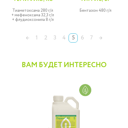
Тиаметоксама 280 г/л
Бентазон 480 г/л
+ мефеноксама 32,3 г/л
+ флудиоксонила 8 г/л
←
1
2
3
4
5
6
7
→
ВАМ БУДЕТ ИНТЕРЕСНО