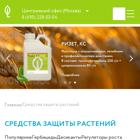
Центральный офис (Москва)
8 (495) 228-03-04
/
Средства защиты растений
Главная
СРЕДСТВА ЗАЩИТЫ РАСТЕНИЙ
Популярное
Гербициды
Десиканты
Регуляторы роста