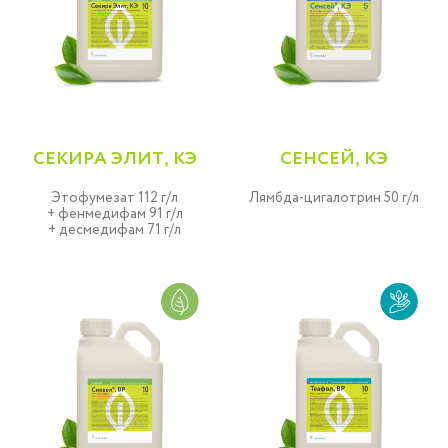
СЕКИРА ЭЛИТ, КЭ
СЕНСЕЙ, КЭ
Этофумезат 112 г/л
Лямбда-цигалотрин 50 г/л
+ фенмедифам 91 г/л
+ десмедифам 71 г/л