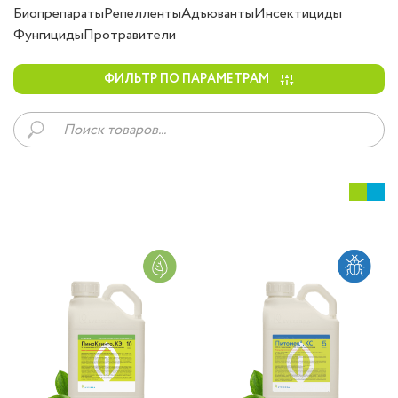
Биопрепараты
Репелленты
Адъюванты
Инсектициды
Фунгициды
Протравители
ФИЛЬТР ПО ПАРАМЕТРАМ
Поиск
товаров