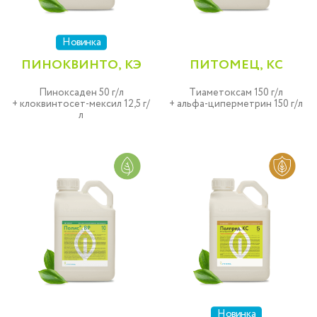
Новинка
ПИНОКВИНТО, КЭ
ПИТОМЕЦ, КС
Пиноксаден 50 г/л
Тиаметоксам 150 г/л
+ клоквинтосет-мексил 12,5 г/
+ альфа-циперметрин 150 г/л
л
Новинка