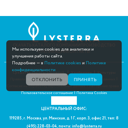
СКАЧАТЬ КАТАЛОГ
О КОМПАНИИ
ПРОИЗВОДСТВО
Мы используем cookies для аналитики и
ПУБЛИКАЦИИ
КОНТАКТЫ
улучшения работы сайта.
Подробнее — в
Политике cookies
и
Политике
конфиденциальности
Средства защиты растений
Удобрения
Культуры
|
|
Правила пользования сайтом
Защита персональных данных
ОТКЛОНИТЬ
ПРИНЯТЬ
|
|
Согласие на обработку персональных данных
Авторские права
|
Пользовательское соглашение
Политика Cookies
ЦЕНТРАЛЬНЫЙ ОФИС:
119285, г. Москва, ул. Минская, д. 1 Г, корп. 3, офис 21,
тел: 8
(495) 228-03-04,
почта: info@lysterra.ru