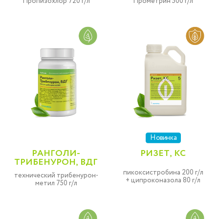
Пропизохлор 720 г/л
Прометрин 500 г/л
Новинка
РАНГОЛИ-
РИЗЕТ, КС
ТРИБЕНУРОН, ВДГ
пикоксистробина 200 г/л
технический трибенурон-
+ ципроконазола 80 г/л
метил 750 г/л