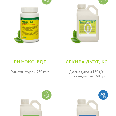
РИМЭКС, ВДГ
СЕКИРА ДУЭТ, КС
Римсульфурон 250 г/кг
Десмедифам 160 г/л
+ фенмедифам 160 г/л