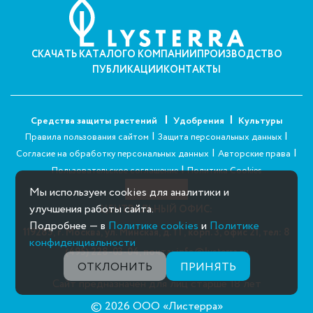
СКАЧАТЬ КАТАЛОГ
О КОМПАНИИ
ПРОИЗВОДСТВО
ПУБЛИКАЦИИ
КОНТАКТЫ
Средства защиты растений
Удобрения
Культуры
|
|
Правила пользования сайтом
Защита персональных данных
|
|
Согласие на обработку персональных данных
Авторские права
|
Пользовательское соглашение
Политика Cookies
Мы используем cookies для аналитики и
улучшения работы сайта.
ЦЕНТРАЛЬНЫЙ ОФИС:
Подробнее — в
Политике cookies
и
Политике
119285, г. Москва, ул. Минская, д. 1 Г, корп. 3, офис 21,
тел: 8
конфиденциальности
(495) 228-03-04,
почта: info@lysterra.ru
ОТКЛОНИТЬ
ПРИНЯТЬ
Сайт предназначен для лиц старше 18 лет
© 2026 ООО «Листерра»