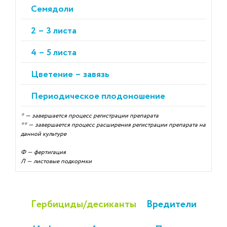
Семядоли
2 – 3 листа
4 – 5 листа
Цветение – завязь
Периодическое плодоношение
* — завершается процесс регистрации препарата
** — завершается процесс расширения регистрации препарата на
данной культуре
Ф — фертигация
Л — листовые подкормки
Гербициды/десиканты
Вредители