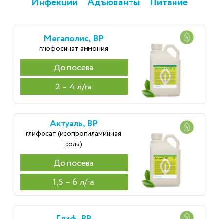
Инфекции
Адъюванты
Питание
Мегаполис, ВР
глюфосинат аммония
До посева
2 – 4 л/га
Актуаль, ВР
глифосат (изопропиламинная
соль)
До посева
1,5 – 6 л/га
Глиф, ВР