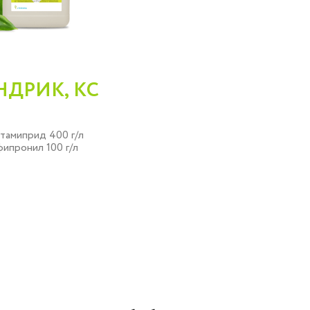
НДРИК, КС
тамиприд 400 г/л
фипронил 100 г/л