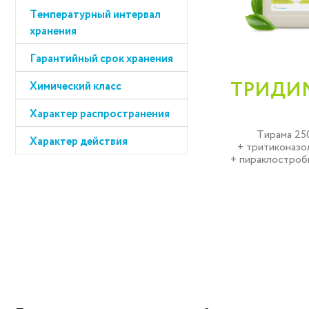
склеротиниоз (белая
Температурный интервал
фипронил
гниль)
хранения
флудиоксонил
снежная плесень
Гарантийный срок хранения
флутриафол
стеблевая головня
ципроконазол
ТРИДИМ
Химический класс
стеблевые гнили
твёрдая головня
Характер распространения
тёмно-бурая пятнистость
Тирама 250
Характер действия
+ тритиконазол
фомоз
+ пираклостроби
фомопсис
фузариоз
церкоспориоз