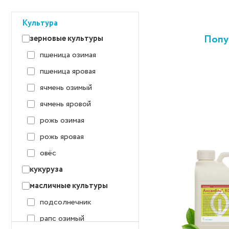
Культура
Попу
зерновые культуры
пшеница озимая
пшеница яровая
ячмень озимый
ячмень яровой
рожь озимая
рожь яровая
овёс
кукуруза
масличные культуры
подсолнечник
рапс озимый