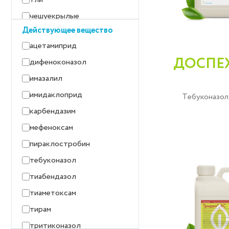
питиоз
чешуекрылые
питиозная гниль
Действующее вещество
плесневение семян
ацетамиприд
покрытая головня
ДОСПЕХ
дифеноконазол
полосатая пятнистость
имазалил
пузырчатая головня
имидаклоприд
Тебуконазол 
пыльная головня
карбендазим
ржавчина карликовая
мефеноксам
ризоктониоз
пираклостробин
ризоктониозная корневая
тебуконазол
гниль
тиабендазол
септориоз
тиаметоксам
серая гниль
тирам
сетчатая пятнистость
тритиконазол