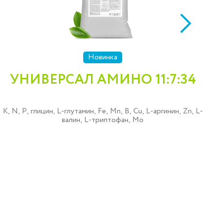
Новинка
УНИВЕРСАЛ АМИНО 11:7:34
K, N, P, глицин, L-глутамин, Fe, Mn, B, Cu, L-аргинин, Zn, L-
валин, L-триптофан, Mo