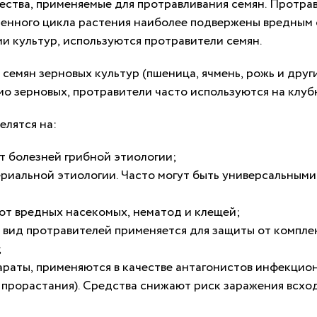
ства, применяемые для протравливания семян. Протра
зненного цикла растения наиболее подвержены вредным 
 культур, используются протравители семян.
емян зерновых культур (пшеница, ячмень, рожь и други
мо зерновых, протравители часто используются на клуб
елятся на:
т болезней грибной этиологии;
альной этиологии. Часто могут быть универсальными и
от вредных насекомых, нематод и клещей;
вид протравителей применяется для защиты от комплек
;
араты
,
применяются
в
качестве
антагонистов
инфекцио
прорастания)
.
Средства
снижают
риск
заражения
всхо