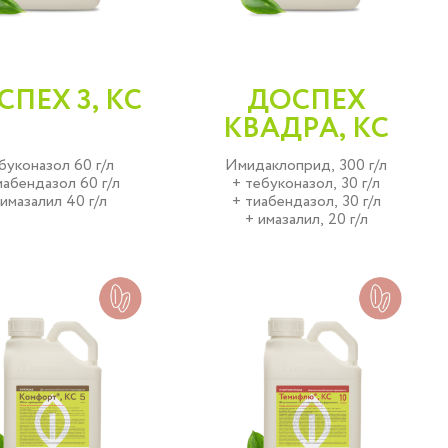
ПЕХ 3, КС
ДОСПЕХ
КВАДРА, КС
буконазол 60 г/л
Имидаклоприд, 300 г/л
иабендазол 60 г/л
+ тебуконазол, 30 г/л
 имазалил 40 г/л
+ тиабендазол, 30 г/л
+ имазалил, 20 г/л