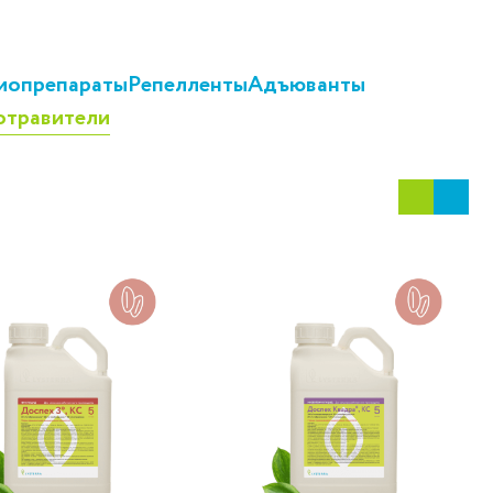
иопрепараты
Репелленты
Адъюванты
отравители