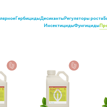
лярное
Гербициды
Десиканты
Регуляторы роста
Б
Инсектициды
Фунгициды
Пр