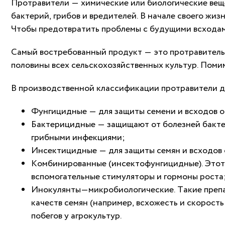
Протравители — химические или биологические веще
бактерий, грибов и вредителей. В начале своего жи
Чтобы предотвратить проблемы с будущими всходами
Самый востребованный продукт — это протравитель с
половины всех сельскохозяйственных культур. Поми
В производственной классификации протравители д
Фунгицидные — для защиты семени и всходов о
Бактерицидные — защищают от болезней бактери
грибными инфекциями;
Инсектицидные — для защиты семян и всходов 
Комбинированные (инсектофунгицидные). Этот 
вспомогательные стимуляторы и гормоны роста
Инокулянты
—
микробиологические
.
Такие
преп
качеств
семян
(например,
всхожесть
и
скорость
побегов
у
агрокультур
.