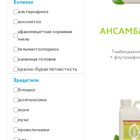
Болезни
рапс яровой
альтернариоз
картофель
аскохитоз
зернобобовые культуры
АНСАМБЛ
афаномицетная корневая
соя
гниль
горох
гельминтоспориоз
Тиабендазол 
+ флутриафол
каменная головня
красно-бурая пятнистость
литиевая корневая гниль
Вредители
гороха
блошки
мучнистая роса
долгоносики
офиоболезная корневая
жуки
гниль
мухи
парша
проволочники
пероноспороз
тли