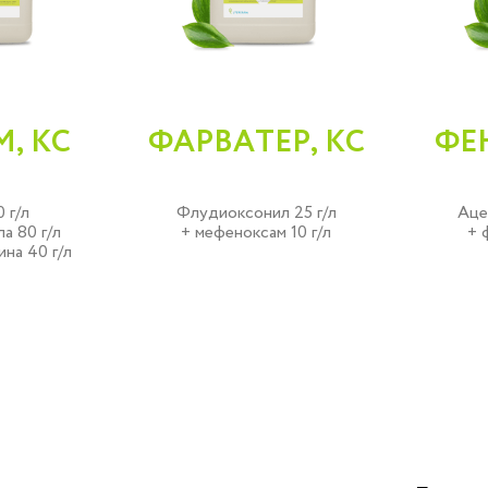
, КС
ФАРВАТЕР, КС
ФЕ
 г/л
Флудиоксонил 25 г/л
Аце
а 80 г/л
+ мефеноксам 10 г/л
+ 
на 40 г/л