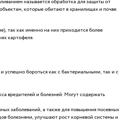
вливанием называется обработка для защиты от
объектам, которые обитают в хранилищах и почве.
е), так как именно на них приходится более
нях картофеля.
 успешно бороться как с бактериальными, так и с
са вредителей и болезней. Могут содержать
нных
заболеваний
,
а
также
для
повышения
посевных
дов
болезнями
,
улучшают
рост
корневой
системы
и