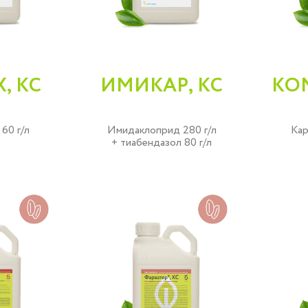
, КС
ИМИКАР, КС
КО
60 г/л
Имидаклоприд 280 г/л
Кар
+ тиабендазол 80 г/л