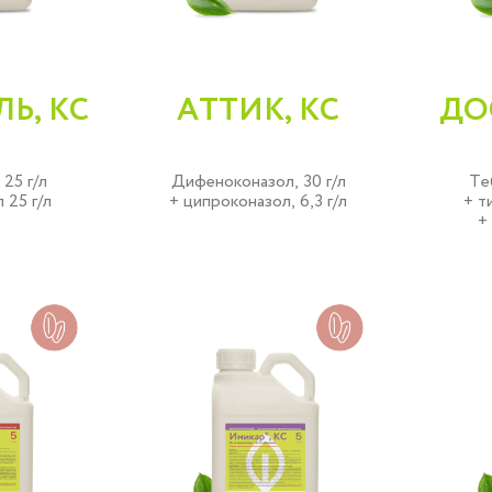
Ь, КС
АТТИК, КС
ДОС
25 г/л
Дифеноконазол, 30 г/л
Те
 25 г/л
+ ципроконазол, 6,3 г/л
+ т
+