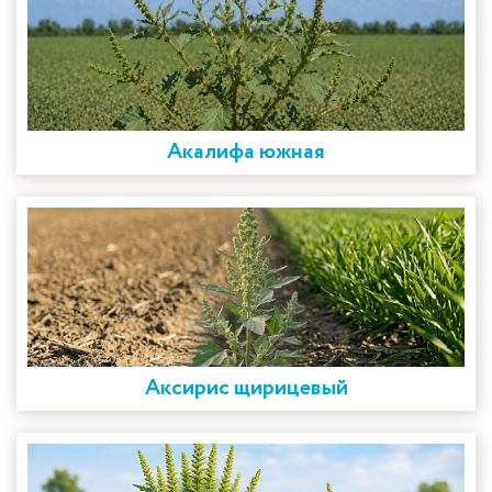
Акалифа южная
Аксирис щирицевый