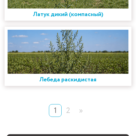
Латук дикий (компасный)
Лебеда раскидистая
1
2
»