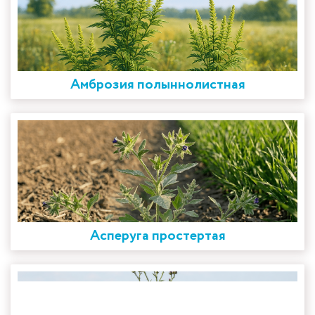
Амброзия полыннолистная
Асперуга простертая