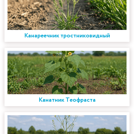
Канареечник тростниковидный
Канатник Теофраста