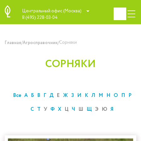
Центральный офис (Москва)
8 (495) 228-03-04
/
/
Сорняки
Главная
Агросправочник
СОРНЯКИ
Все
А
Б
В
Г
Д
Е
Ж
З
И
К
Л
М
Н
О
П
Р
С
Т
У
Ф
Х
Ц
Ч
Ш
Щ
Э
Ю
Я