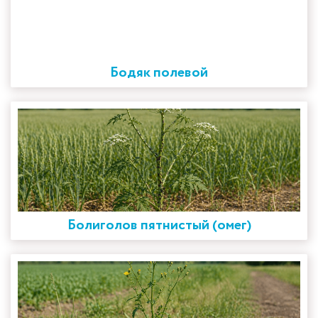
Бодяк полевой
Болиголов пятнистый (омег)