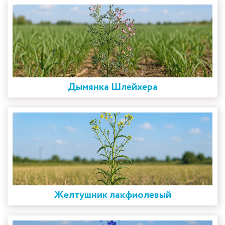
Дымянка Шлейхера
Желтушник лакфиолевый