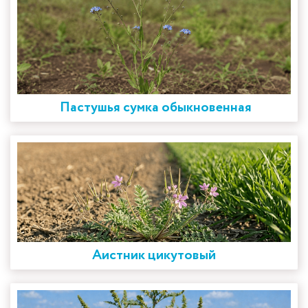
Пастушья сумка обыкновенная
Аистник цикутовый