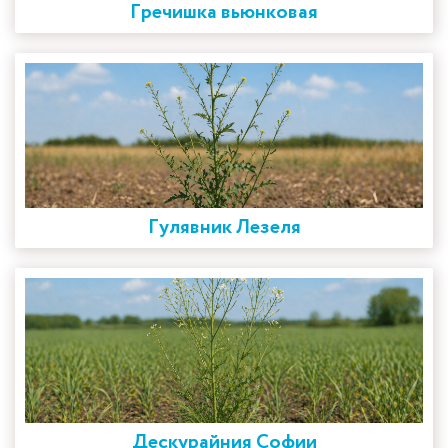
Гречишка вьюнковая
Гулявник Лезеля
Дескурайния Софии