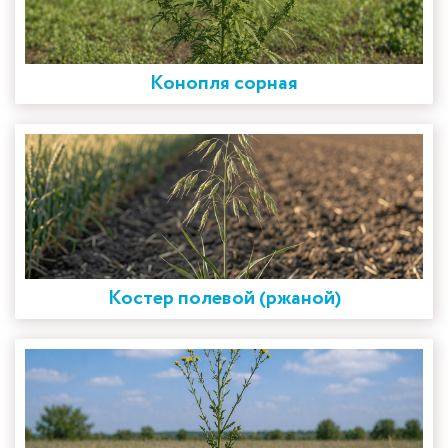
Конопля сорная
Костер полевой (ржаной)