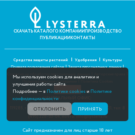
СКАЧАТЬ КАТАЛОГ
О КОМПАНИИ
ПРОИЗВОДСТВО
ПУБЛИКАЦИИ
КОНТАКТЫ
Средства защиты растений
Удобрения
Культуры
|
|
Правила пользования сайтом
Защита персональных данных
|
|
Согласие на обработку персональных данных
Авторские права
Мы используем cookies для аналитики и
|
Пользовательское соглашение
Политика Cookies
улучшения работы сайта.
Подробнее — в
Политике cookies
и
Политике
конфиденциальности
ЦЕНТРАЛЬНЫЙ ОФИС:
119285, г. Москва, ул. Минская, д. 1 Г, корп. 3, офис 21,
тел: 8
ОТКЛОНИТЬ
ПРИНЯТЬ
(495) 228-03-04,
почта: info@lysterra.ru
Сайт предназначен для лиц старше 18 лет