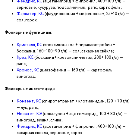
Фендрик, КС
(ацетамиприд + фипронил, 400+100 г/л) —
зерновые, кукуруза, подсолнечник, рапс, картофель;
Фарватер, КС
(флудиоксонил + мефеноксам, 25+10 г/л) —
соя, горох.
Фолиарные фунгициды:
Кристалл, КС
(эпоксиконазол + пираклостробин +
боскалид, 160+100+90 г/л) — соя, сахарная свёкла;
Крёз, КС
(боскалид+ крезоксим-метил, 200+ 100 г/л) —
рапс;
Хронос, КС
(циазофамид — 160 г/л) — картофель,
виноград.
Фолиарные инсектициды:
Конвент, КС
(спиротетрамат + клотианидин, 120 + 70 г/л)
— лук, рапс;
Новацет, КЭ
(новалурон + ацетомиприд, 100 + 80 г/л) —
виноград, вишня, слива;
Фендрик, КС
(ацетамиприд + фипронил, 400+100 г/л) —
сахарная свёкла, зерновые, горох.