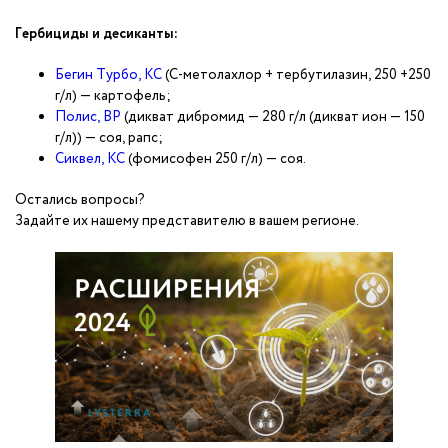
Гербициды и десиканты:
Бегин Турбо, КС
(С-метолахлор + тербутилазин, 250 +250
г/л) — картофель;
Полис, ВР
(дикват дибромид — 280 г/л (дикват ион — 150
г/л)) — соя, рапс;
Сиквел, КС
(фомисофен 250 г/л) — соя.
Остались вопросы?
Задайте их нашему представителю в вашем регионе.