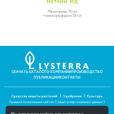
МЕТКИЙ, МД
Мезотрион 75 г/л
+ никосульфурон 30 г/л
СКАЧАТЬ КАТАЛОГ
О КОМПАНИИ
ПРОИЗВОДСТВО
ПУБЛИКАЦИИ
КОНТАКТЫ
Средства защиты растений
Удобрения
Культуры
|
|
Правила пользования сайтом
Защита персональных данных
|
|
Согласие на обработку персональных данных
Авторские права
Мы используем cookies для аналитики и