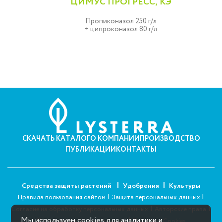
ЦИМУС ПРОГРЕСС, КЭ
Пропиконазол 250 г/л
+ ципроконазол 80 г/л
СКАЧАТЬ КАТАЛОГ
О КОМПАНИИ
ПРОИЗВОДСТВО
ПУБЛИКАЦИИ
КОНТАКТЫ
Средства защиты растений
Удобрения
Культуры
|
|
Правила пользования сайтом
Защита персональных данных
|
|
Согласие на обработку персональных данных
Авторские права
Мы используем cookies для аналитики и
|
Пользовательское соглашение
Политика Cookies