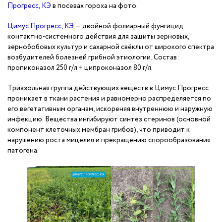
Прогресс, КЭ
в посевах гороха на фото.
Цимус Прогресс, КЭ
— двойной фолиарный фунгицид
контактно-системного действия для защиты зерновых,
зернобобовых культур и сахарной свёклы от широкого спектра
возбудителей болезней грибной этиологии. Состав:
пропиконазол 250 г/л + ципроконазол 80 г/л.
Триазольная группа действующих веществ в Цимус Прогресс
проникает в ткани растения и равномерно распределяется по
его вегетативным органам, искореняя внутреннюю и наружную
инфекцию. Вещества ингибируют синтез стеринов (основной
компонент клеточных мембран грибов), что приводит к
нарушению роста мицелия и прекращению спорообразования
патогена.