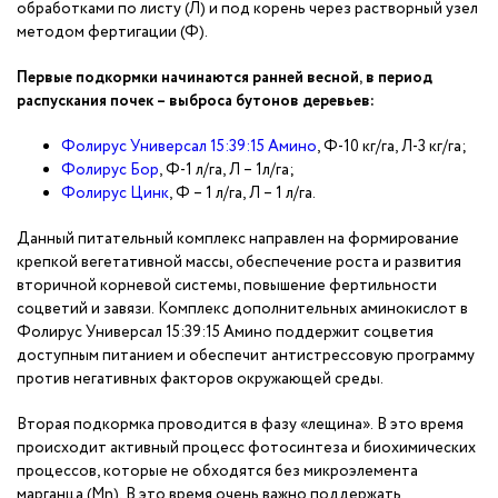
обработками по листу (Л) и под корень через растворный узел
методом фертигации (Ф).
Первые подкормки начинаются ранней весной, в период
распускания почек – выброса бутонов деревьев:
Фолирус Универсал 15:39:15 Амино
, Ф-10 кг/га, Л-3 кг/га;
Фолирус Бор
, Ф-1 л/га, Л – 1л/га;
Фолирус Цинк
, Ф – 1 л/га, Л – 1 л/га.
Данный питательный комплекс направлен на формирование
крепкой вегетативной массы, обеспечение роста и развития
вторичной корневой системы, повышение фертильности
соцветий и завязи. Комплекс дополнительных аминокислот в
Фолирус Универсал 15:39:15 Амино поддержит соцветия
доступным питанием и обеспечит антистрессовую программу
против негативных факторов окружающей среды.
Вторая подкормка проводится в фазу «лещина». В это время
происходит активный процесс фотосинтеза и биохимических
процессов, которые не обходятся без микроэлемента
марганца (Мn). В это время очень важно поддержать