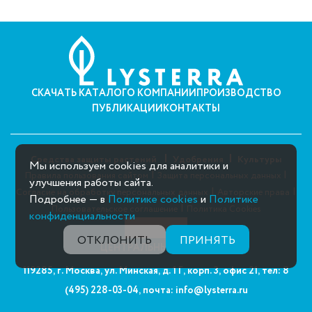
СКАЧАТЬ КАТАЛОГ
О КОМПАНИИ
ПРОИЗВОДСТВО
ПУБЛИКАЦИИ
КОНТАКТЫ
Средства защиты растений
Удобрения
Культуры
Мы используем cookies для аналитики и
|
|
Правила пользования сайтом
Защита персональных данных
улучшения работы сайта.
|
|
Согласие на обработку персональных данных
Авторские права
Подробнее — в
Политике cookies
и
Политике
|
Пользовательское соглашение
Политика Cookies
конфиденциальности
ОТКЛОНИТЬ
ПРИНЯТЬ
ЦЕНТРАЛЬНЫЙ ОФИС:
119285, г. Москва, ул. Минская, д. 1 Г, корп. 3, офис 21,
тел: 8
(495) 228-03-04,
почта: info@lysterra.ru