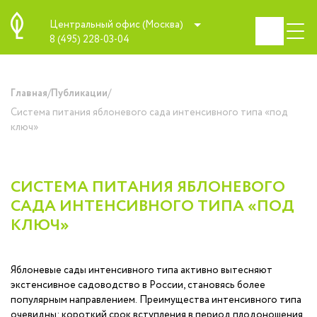
Центральный офис (Москва)
8 (495) 228-03-04
/
/
Главная
Публикации
Система питания яблоневого сада интенсивного типа «под
ключ»
СИСТЕМА ПИТАНИЯ ЯБЛОНЕВОГО
САДА ИНТЕНСИВНОГО ТИПА «ПОД
КЛЮЧ»
Яблоневые сады интенсивного типа активно вытесняют
экстенсивное садоводство в России, становясь более
популярным направлением. Преимущества интенсивного типа
очевидны: короткий срок вступления в период плодоношения