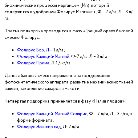
биохимические процессы марганцем (Мn), который
содержится в удобрении Фолирус Марганец, Ф – 7 л/га, Л – 3 л/
га.
Третья подкормка проводится в фазу «Грецкий орех» баковой
смесью Фолирус:
Фолирус Бор, Л
— 1 л/га;
Фолирус Кальций-Магний
, Ф-7 л/га, Л – 3 л/га;
Фолирус Прима
, Л-1,5 кг/га.
Данная баковая смесь направленна на поддержание
фотосинтетического аппарата, развитие механических тканей
завязи, накопление сахаров в мякоти.
Четвертая подкормка применяется в фазу «Налив плодов»:
Фолирус Кальций-Магний Солярис
, Ф – 7 л/га, Л – 3 л/га, в
форме формиата;
Фолирус Эликсир сад
, Л- 2 л/га.