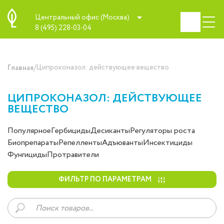
Центральный офис (Москва)
8 (495) 228-03-04
/
Ципроконазол: действующее вещество
Главная
ЦИПРОКОНАЗОЛ: ДЕЙСТВУЮЩЕЕ
ВЕЩЕСТВО
Популярное
Гербициды
Десиканты
Регуляторы роста
Биопрепараты
Репелленты
Адъюванты
Инсектициды
Фунгициды
Протравители
ФИЛЬТР ПО ПАРАМЕТРАМ
Поиск
товаров