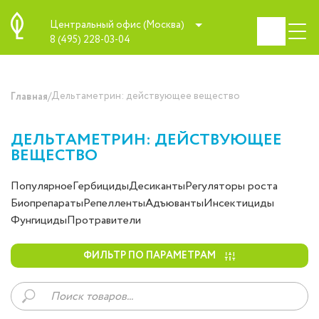
Центральный офис (Москва)
8 (495) 228-03-04
/
Дельтаметрин: действующее вещество
Главная
ДЕЛЬТАМЕТРИН: ДЕЙСТВУЮЩЕЕ
ВЕЩЕСТВО
Популярное
Гербициды
Десиканты
Регуляторы роста
Биопрепараты
Репелленты
Адъюванты
Инсектициды
Фунгициды
Протравители
ФИЛЬТР ПО ПАРАМЕТРАМ
Поиск
товаров