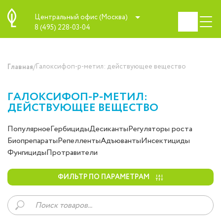
Центральный офис (Москва)
8 (495) 228-03-04
/
Галоксифоп-р-метил: действующее вещество
Главная
ГАЛОКСИФОП-Р-МЕТИЛ:
ДЕЙСТВУЮЩЕЕ ВЕЩЕСТВО
Популярное
Гербициды
Десиканты
Регуляторы роста
Биопрепараты
Репелленты
Адъюванты
Инсектициды
Фунгициды
Протравители
ФИЛЬТР ПО ПАРАМЕТРАМ
Поиск
товаров