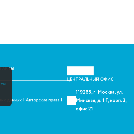
ТАКТЫ
.
ЦЕНТРАЛЬНЫЙ ОФИС:
сти
119285, г. Москва, ул.
|
|
ных данных
Авторские права
Минская, д. 1 Г, корп. 3,
офис 21