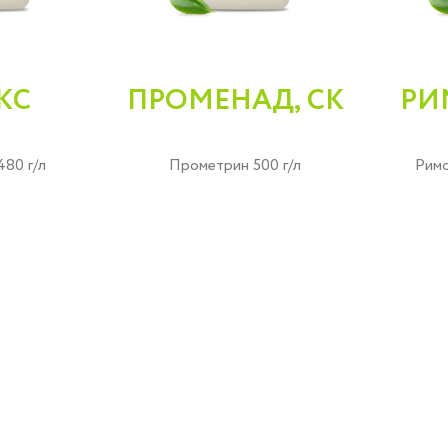
КС
ПРОМЕНАД, СК
РИ
80 г/л
Прометрин 500 г/л
Римс