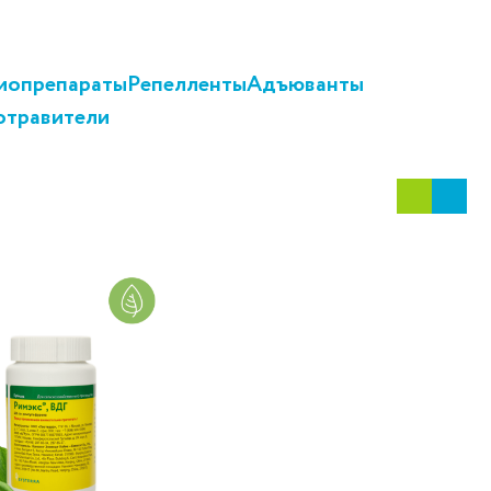
иопрепараты
Репелленты
Адъюванты
отравители