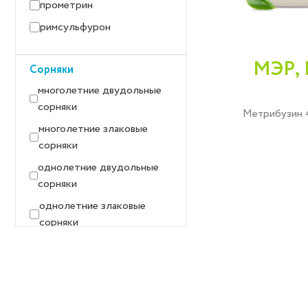
прометрин
римсульфурон
МЭР, 
Сорняки
многолетние двудольные
сорняки
Метрибузин 4
многолетние злаковые
сорняки
однолетние двудольные
сорняки
однолетние злаковые
сорняки