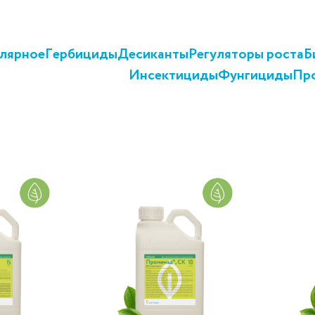
лярное
Гербициды
Десиканты
Регуляторы роста
Б
Инсектициды
Фунгициды
Пр