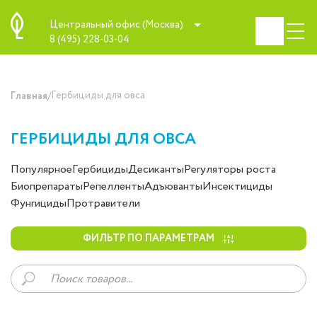
Центральный офис (Москва)
8 (495) 228-03-04
/
Гербициды для овса
Главная
ГЕРБИЦИДЫ ДЛЯ ОВСА
Популярное
Гербициды
Десиканты
Регуляторы роста
Биопрепараты
Репелленты
Адъюванты
Инсектициды
Фунгициды
Протравители
ФИЛЬТР ПО ПАРАМЕТРАМ
Поиск
товаров