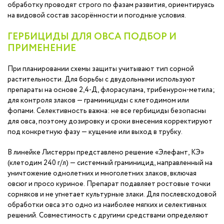
обработку проводят строго по фазам развития, ориентируясь
на видовой состав засорённости и погодные условия.
ГЕРБИЦИДЫ ДЛЯ ОВСА ПОДБОР И
ПРИМЕНЕНИЕ
При планировании схемы защиты учитывают тип сорной
растительности. Для борьбы с двудольными используют
препараты на основе 2,4-Д, флорасулама, трибенурон-метила;
для контроля злаков — граминициды с клетодимом или
фопами. Селективность важна: не все гербициды безопасны
для овса, поэтому дозировку и сроки внесения корректируют
под конкретную фазу — кущение или выход в трубку.
В линейке Листерры представлено решение «Элефант, КЭ»
(клетодим 240 г/л) — системный граминицид, направленный на
уничтожение однолетних и многолетних злаков, включая
овсюг и просо куриное. Препарат подавляет ростовые точки
сорняков и не угнетает культурные злаки. Для послевсходовой
обработки овса это одно из наиболее мягких и селективных
решений. Совместимость с другими средствами определяют