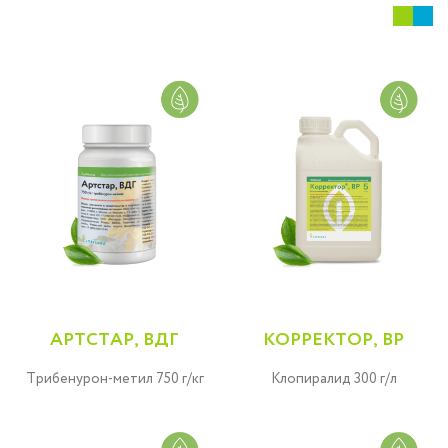
АРТСТАР, ВДГ
КОРРЕКТОР, ВР
Трибенурон-метил 750 г/кг
Клопиралид 300 г/л