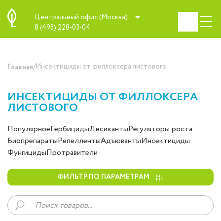
Центральный офис (Москва)
8 (495) 228-03-04
/
Инсектициды от филлоксера листового
Главная
ИНСЕКТИЦИДЫ ОТ ФИЛЛОКСЕРА
ЛИСТОВОГО
Популярное
Гербициды
Десиканты
Регуляторы роста
Биопрепараты
Репелленты
Адъюванты
Инсектициды
Фунгициды
Протравители
ФИЛЬТР ПО ПАРАМЕТРАМ
Поиск
товаров