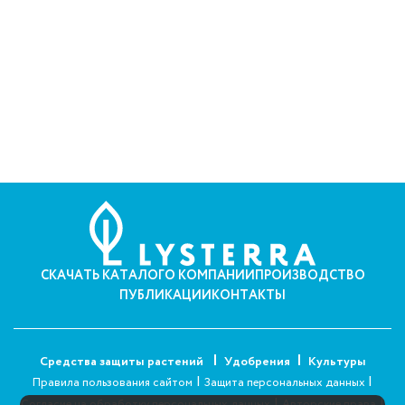
СКАЧАТЬ КАТАЛОГ
О КОМПАНИИ
ПРОИЗВОДСТВО
ПУБЛИКАЦИИ
КОНТАКТЫ
Средства защиты растений
Удобрения
Культуры
|
|
Правила пользования сайтом
Защита персональных данных
|
|
Согласие на обработку персональных данных
Авторские права