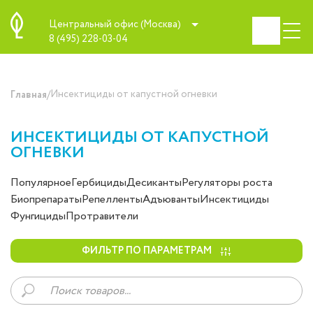
Центральный офис (Москва)
8 (495) 228-03-04
/
Инсектициды от капустной огневки
Главная
ИНСЕКТИЦИДЫ ОТ КАПУСТНОЙ
ОГНЕВКИ
Популярное
Гербициды
Десиканты
Регуляторы роста
Биопрепараты
Репелленты
Адъюванты
Инсектициды
Фунгициды
Протравители
ФИЛЬТР ПО ПАРАМЕТРАМ
Поиск
товаров