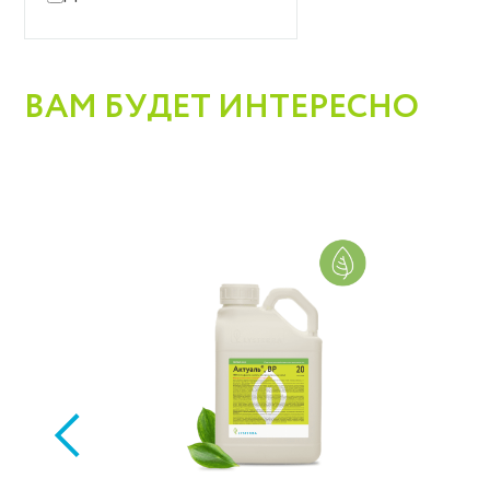
трипсы
цикадки
чешуекрылые
ВАМ БУДЕТ ИНТЕРЕСНО