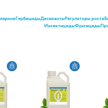
лярное
Гербициды
Десиканты
Регуляторы роста
Б
Инсектициды
Фунгициды
Пр