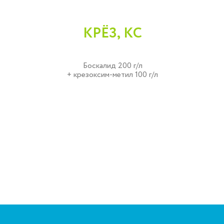
КРЁЗ, КС
Боскалид 200 г/л
+ крезоксим-метил 100 г/л