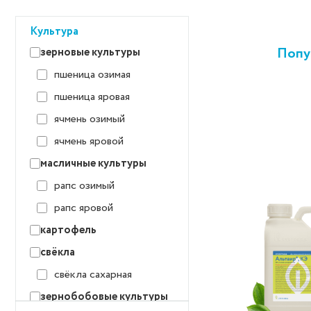
Культура
Попу
зерновые культуры
пшеница озимая
пшеница яровая
ячмень озимый
ячмень яровой
масличные культуры
рапс озимый
рапс яровой
картофель
свёкла
свёкла сахарная
зернобобовые культуры