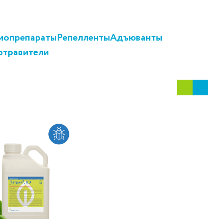
иопрепараты
Репелленты
Адъюванты
отравители