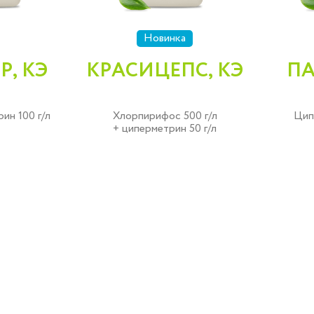
Новинка
Р, КЭ
КРАСИЦЕПС, КЭ
ПА
ин 100 г/л
Хлорпирифос 500 г/л
Цип
+ циперметрин 50 г/л