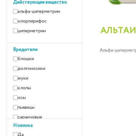
Действующее вещество
соя
альфа-циперметрин
участки с/х-назначения
хлорпирифос
кормовые культуры
АЛЬТАИ
циперметрин
люцерна
Вредители
Альфа-циперметр
блошки
долгоносики
жуки
клопы
осы
пьявицы
саранчовые
Новинка
тли
Да