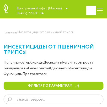
Центральный офис (Москва)
8 (495) 228-03-04
/
Инсектициды от пшеничной трипсы
Главная
ИНСЕКТИЦИДЫ ОТ ПШЕНИЧНОЙ
ТРИПСЫ
Популярное
Гербициды
Десиканты
Регуляторы роста
Биопрепараты
Репелленты
Адъюванты
Инсектициды
Фунгициды
Протравители
ФИЛЬТР ПО ПАРАМЕТРАМ
Поиск
товаров