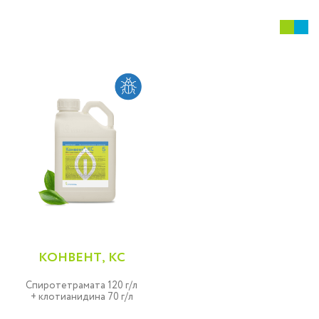
КОНВЕНТ, КС
Спиротетрамата 120 г/л
+ клотианидина 70 г/л