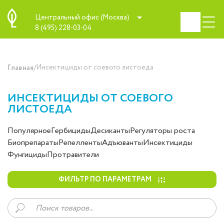
Центральный офис (Москва)
8 (495) 228-03-04
/
Инсектициды от соевого листоеда
Главная
ИНСЕКТИЦИДЫ ОТ СОЕВОГО
ЛИСТОЕДА
Популярное
Гербициды
Десиканты
Регуляторы роста
Биопрепараты
Репелленты
Адъюванты
Инсектициды
Фунгициды
Протравители
ФИЛЬТР ПО ПАРАМЕТРАМ
Поиск
товаров