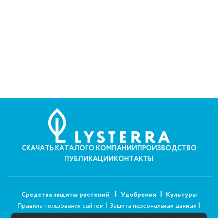
СКАЧАТЬ КАТАЛОГ
О КОМПАНИИ
ПРОИЗВОДСТВО
ПУБЛИКАЦИИ
КОНТАКТЫ
Средства защиты растений
Удобрения
Культуры
|
|
Правила пользования сайтом
Защита персональных данных
|
|
Согласие на обработку персональных данных
Авторские права