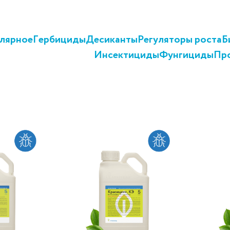
лярное
Гербициды
Десиканты
Регуляторы роста
Б
Инсектициды
Фунгициды
Пр