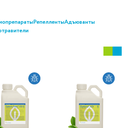
иопрепараты
Репелленты
Адъюванты
отравители