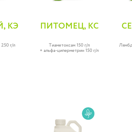
, КЭ
ПИТОМЕЦ, КС
СЕ
250 г/л
Тиаметоксам 150 г/л
Лямбд
+ альфа-циперметрин 150 г/л