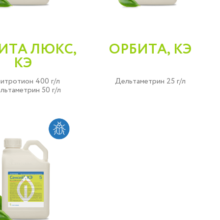
ИТА ЛЮКС,
ОРБИТА, КЭ
КЭ
итротион 400 г/л
Дельтаметрин 25 г/л
льтаметрин 50 г/л