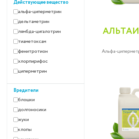
Действующее вещество
свёкла сахарная
альфа-циперметрин
плодовые культуры
дельтаметрин
яблоня
АЛЬТАИ
лямбда-цигалотрин
груша
тиаметоксам
зернобобовые культуры
фенитротион
Альфа-циперметр
соя
хлорпирифос
люпин
циперметрин
овощные культуры
томат
Вредители
капуста
блошки
виноград
долгоносики
участки с/х-назначения
жуки
кормовые культуры
клопы
люцерна