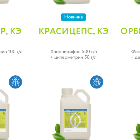
Новинка
Р, КЭ
КРАСИЦЕПС, КЭ
ОРБ
ин 100 г/л
Хлорпирифос 500 г/л
Фен
+ циперметрин 50 г/л
+ де