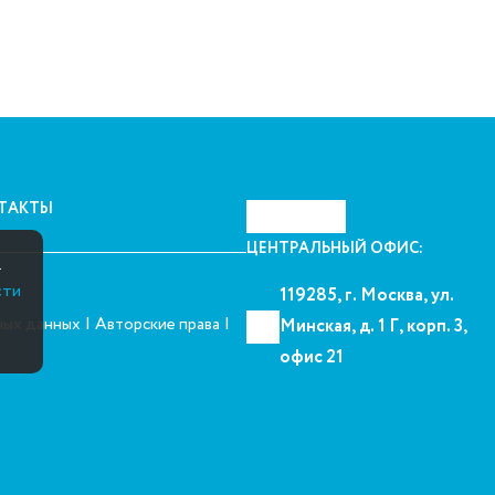
ТАКТЫ
ЦЕНТРАЛЬНЫЙ ОФИС:
.
сти
119285, г. Москва, ул.
|
|
ных данных
Авторские права
Минская, д. 1 Г, корп. 3,
офис 21