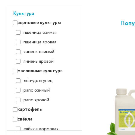
Культура
Попу
зерновые культуры
пшеница озимая
пшеница яровая
ячмень озимый
ячмень яровой
масличные культуры
лён-долгунец
рапс озимый
рапс яровой
картофель
свёкла
свёкла кормовая