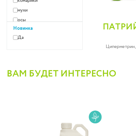
комарики
мухи
осы
ПАТРИЙ
Новинка
пьявицы
Да
саранчовые
Циперметрин, 
тли
трипсы
цикадки
ВАМ БУДЕТ ИНТЕРЕСНО
чешуекрылые