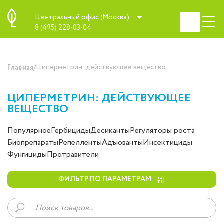
Центральный офис (Москва)
8 (495) 228-03-04
/
Циперметрин: действующее вещество
Главная
ЦИПЕРМЕТРИН: ДЕЙСТВУЮЩЕЕ
ВЕЩЕСТВО
Популярное
Гербициды
Десиканты
Регуляторы роста
Биопрепараты
Репелленты
Адъюванты
Инсектициды
Фунгициды
Протравители
ФИЛЬТР ПО ПАРАМЕТРАМ
Поиск
товаров