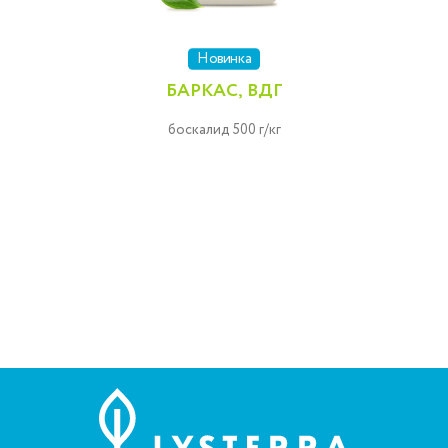
Новинка
БАРКАС, ВДГ
боскалид 500 г/кг
K,