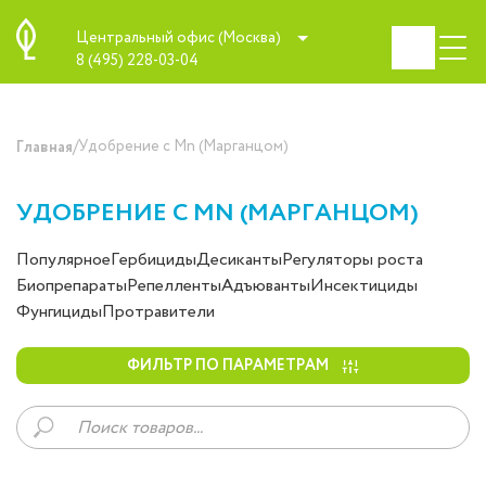
Центральный офис (Москва)
8 (495) 228-03-04
/
Удобрение с Mn (Марганцом)
Главная
УДОБРЕНИЕ С MN (МАРГАНЦОМ)
Популярное
Гербициды
Десиканты
Регуляторы роста
Биопрепараты
Репелленты
Адъюванты
Инсектициды
Фунгициды
Протравители
ФИЛЬТР ПО ПАРАМЕТРАМ
Поиск
товаров