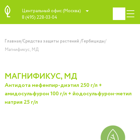
Центральный офис (Москва)
8 (495) 228-03-04
/
/
/
Главная
Средства защиты растений
Гербициды
Магнификус, МД
МАГНИФИКУС, МД
Антидота мефенпир-диэтил 250 г/л
+
амидосульфурон 100 г/л
+ йодосульфурон-метил
натрия 25 г/л