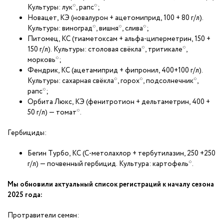
Культуры: лук*, рапс*;
Новацет, КЭ (новалурон + ацетомиприд, 100 + 80 г/л).
Культуры: виноград*, вишня*, слива*;
Питомец, КС (тиаметоксам + альфа-циперметрин, 150 +
150 г/л). Культуры: столовая свёкла*, тритикале*,
морковь*;
Фендрик, КС (ацетамиприд + фипронил, 400+100 г/л).
Культуры: сахарная свёкла*, горох*, подсолнечник*,
рапс*;
Орбита Люкс, КЭ (фенитротион + дельтаметрин, 400 +
50 г/л) — томат*.
Гербициды:
Бегин Турбо, КС (С-метолахлор + тербутилазин, 250 +250
г/л) — почвенный гербицид. Культура: картофель*.
Мы обновили актуальный список регистраций к началу сезона
2025 года:
Протравители семян: