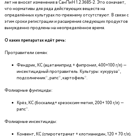
лет не вносят изменения в СанПиН 1.2.3685-2. Это означает,
что нормативы для ряда действующих веществ на
определённых культурах по-прежнему отсутствуют. В связи с
этим сроки регистрации и расширения следующих продуктов
вынужденно продлены на неопределённое время.
О каких препаратах идёт речь:
Протравители семян:
Фендрик, КС (ацетамиприд + фипронил, 400+100 г/л) —
инсектицидный протравитель. Культуры: кукуруза*,
подсолнечник*, рапс*, картофель*.
Фолиарные фунгициды:
Крёз, КС (боскалид+ крезоксим-метил, 200+ 100 г/л) —
рапс*.
Фолиарные инсектициды:
Конвент, КС (спиротетрамат + клотианидин, 120 + 70 г/л).