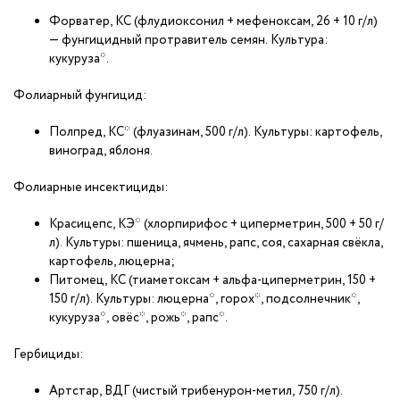
Форватер, КС (флудиоксонил + мефеноксам, 26 + 10 г/л)
— фунгицидный протравитель семян. Культура:
кукуруза*.
Фолиарный фунгицид:
Полпред, КС* (флуазинам, 500 г/л). Культуры: картофель,
виноград, яблоня.
Фолиарные инсектициды:
Красицепс, КЭ* (хлорпирифос + циперметрин, 500 + 50 г/
л). Культуры: пшеница, ячмень, рапс, соя, сахарная свёкла,
картофель, люцерна;
Питомец, КС (тиаметоксам + альфа-циперметрин, 150 +
150 г/л). Культуры: люцерна*, горох*, подсолнечник*,
кукуруза*, овёс*, рожь*, рапс*.
Гербициды:
Артстар, ВДГ (чистый трибенурон-метил, 750 г/л).