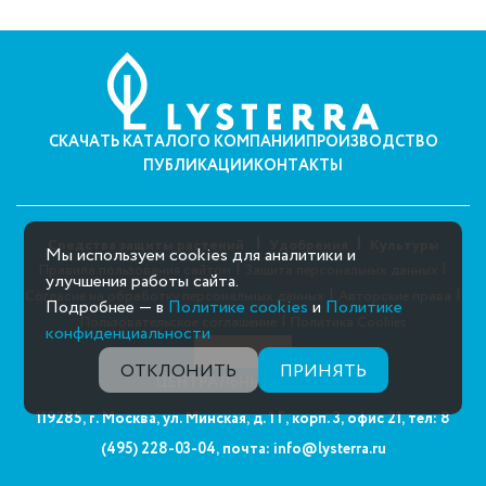
СКАЧАТЬ КАТАЛОГ
О КОМПАНИИ
ПРОИЗВОДСТВО
ПУБЛИКАЦИИ
КОНТАКТЫ
Средства защиты растений
Удобрения
Культуры
Мы используем cookies для аналитики и
|
|
Правила пользования сайтом
Защита персональных данных
улучшения работы сайта.
|
|
Согласие на обработку персональных данных
Авторские права
Подробнее — в
Политике cookies
и
Политике
|
Пользовательское соглашение
Политика Cookies
конфиденциальности
ОТКЛОНИТЬ
ПРИНЯТЬ
ЦЕНТРАЛЬНЫЙ ОФИС:
119285, г. Москва, ул. Минская, д. 1 Г, корп. 3, офис 21,
тел: 8
(495) 228-03-04,
почта: info@lysterra.ru