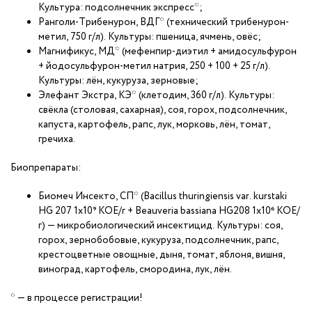
Культура: подсолнечник экспресс*;
Ранголи-Трибенурон, ВДГ* (технический трибенурон-
метил, 750 г/л). Культуры: пшеница, ячмень, овёс;
Магнификус, МД* (мефенпир-диэтил + амидосульфурон
+ йодосульфурон-метил натрия, 250 + 100 + 25 г/л).
Культуры: лён, кукуруза, зерновые;
Элефант Экстра, КЭ* (клетодим, 360 г/л). Культуры:
свёкла (столовая, сахарная), соя, горох, подсолнечник,
капуста, картофель, рапс, лук, морковь, лён, томат,
гречиха.
Биопрепараты:
Биомеч Инсекто, СП* (Bacillus thuringiensis var. kurstaki
HG 207 1х10⁹ КОЕ/г + Beauveria bassiana HG208 1х10⁶ КОЕ/
г) — микробиологический инсектицид. Культуры: соя,
горох, зернобобовые, кукуруза, подсолнечник, рапс,
крестоцветные овощные, дыня, томат, яблоня, вишня,
виноград, картофель, смородина, лук, лён.
* — в процессе регистрации!