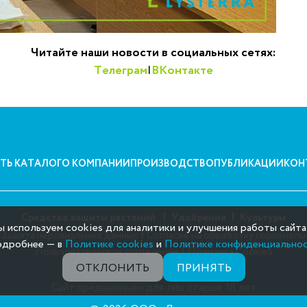
Читайте наши новости в социальных сетях:
Телеграм
|
ВКонтакте
ТЬ КАТАЛОГ
О КОМПАНИИ
ПРОИЗВОДСТВО
ПУБЛИКАЦИИ
КОН
Средства защиты растений
Удобрения
Культуры
 используем cookies для аналитики и улучшения работы сайта
|
|
Защита персональных данных
Согласие на обработку персональ
дробнее — в
Политике cookies
и
Политике конфиденциально
|
Пользовательское соглашение
Политика Cookies
ОТКЛОНИТЬ
ПРИНЯТЬ
Сайт предназначен для лиц старше 18 лет