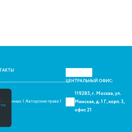
ТАКТЫ
ЦЕНТРАЛЬНЫЙ ОФИС:
119285, г. Москва, ул.
.
|
|
ных данных
Авторские права
Минская, д. 1 Г, корп. 3,
сти
офис 21