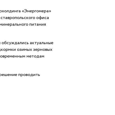
рохолдинга «Энергомера»
 ставропольского офиса
минерального питания
я обсуждались актуальные
одкормки озимых зерновых
 современным методам
 решение проводить