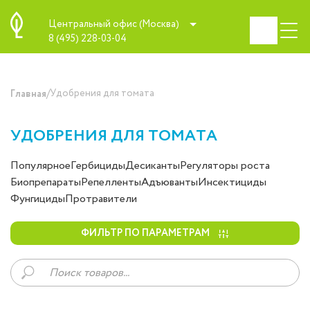
Центральный офис (Москва)
8 (495) 228-03-04
/
Удобрения для томата
Главная
УДОБРЕНИЯ ДЛЯ ТОМАТА
Популярное
Гербициды
Десиканты
Регуляторы роста
Биопрепараты
Репелленты
Адъюванты
Инсектициды
Фунгициды
Протравители
ФИЛЬТР ПО ПАРАМЕТРАМ
Поиск
товаров