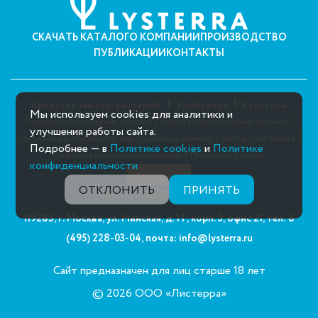
СКАЧАТЬ КАТАЛОГ
О КОМПАНИИ
ПРОИЗВОДСТВО
ПУБЛИКАЦИИ
КОНТАКТЫ
Средства защиты растений
Удобрения
Культуры
Мы используем cookies для аналитики и
|
|
Правила пользования сайтом
Защита персональных данных
улучшения работы сайта.
|
|
Согласие на обработку персональных данных
Авторские права
Подробнее — в
Политике cookies
и
Политике
|
Пользовательское соглашение
Политика Cookies
конфиденциальности
ОТКЛОНИТЬ
ПРИНЯТЬ
ЦЕНТРАЛЬНЫЙ ОФИС:
119285, г. Москва, ул. Минская, д. 1 Г, корп. 3, офис 21,
тел: 8
(495) 228-03-04,
почта: info@lysterra.ru
Сайт предназначен для лиц старше 18 лет
© 2026 ООО «Листерра»