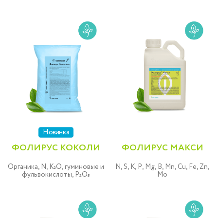
Новинка
ФОЛИРУС КОКОЛИ
ФОЛИРУС МАКСИ
Органика, N, K₂O, гуминовые и
N, S, K, P, Mg, B, Mn, Cu, Fe, Zn,
фульвокислоты, P₂O₅
Mo