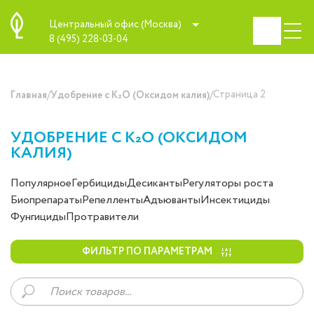
Центральный офис (Москва)
8 (495) 228-03-04
/
/
Страница 2
Главная
Удобрение с K₂O (Оксидом калия)
УДОБРЕНИЕ С K₂O (ОКСИДОМ
КАЛИЯ)
Популярное
Гербициды
Десиканты
Регуляторы роста
Биопрепараты
Репелленты
Адъюванты
Инсектициды
Фунгициды
Протравители
ФИЛЬТР ПО ПАРАМЕТРАМ
Поиск
товаров