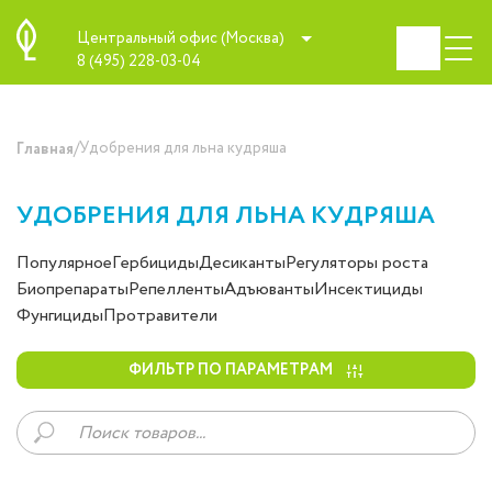
Центральный офис (Москва)
8 (495) 228-03-04
/
Удобрения для льна кудряша
Главная
УДОБРЕНИЯ ДЛЯ ЛЬНА КУДРЯША
Популярное
Гербициды
Десиканты
Регуляторы роста
Биопрепараты
Репелленты
Адъюванты
Инсектициды
Фунгициды
Протравители
ФИЛЬТР ПО ПАРАМЕТРАМ
Поиск
товаров