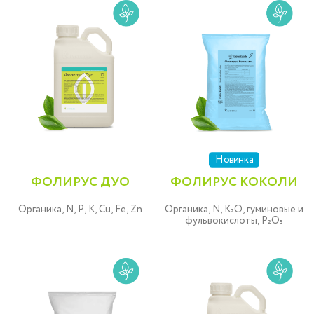
Новинка
ФОЛИРУС ДУО
ФОЛИРУС КОКОЛИ
Органика, N, P, K, Cu, Fe, Zn
Органика, N, K₂O, гуминовые и
фульвокислоты, P₂O₅